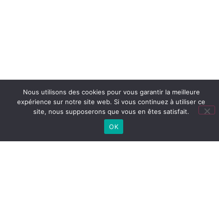
Nous utilisons des cookies pour vous garantir la meilleure
expérience sur notre site web. Si vous continuez à utiliser ce
site, nous supposerons que vous en êtes satisfait.
OK
Lien
utiles
LYCÉE
Cité
Lycée
Collège
CONNECTÉ
scolaire
(ENT)
PRONOTE
COLLÈGE