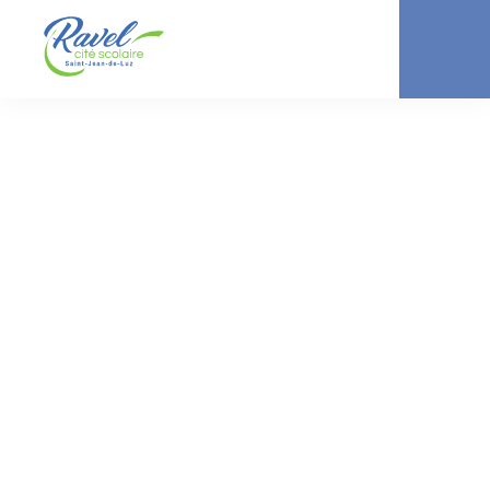
ACTUALITÉ //
COLLÈGE
Activités de l’UNSS
le 1/10