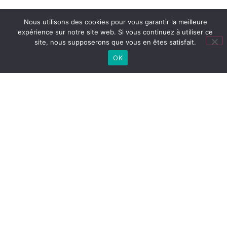
Nous utilisons des cookies pour vous garantir la meilleure
expérience sur notre site web. Si vous continuez à utiliser ce
site, nous supposerons que vous en êtes satisfait.
OK
Lien
utiles
LYCÉE
Cité
Lycée
Collège
CONNECTÉ
scolaire
(ENT)
PRONOTE
COLLÈGE
PRONOTE