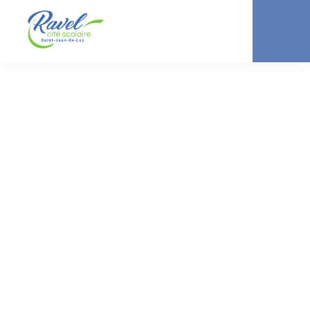
ACTUALITÉ //
LYCÉE
Concours Médiatiks-
1ère STMG