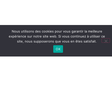
Nous utilisons des cookies pour vous garantir la meilleure
expérience sur notre site web. Si vous continuez à utiliser ce
site, nous supposerons que vous en êtes satisfait.
OK
Lien
utiles
LYCÉE
Cité
Lycée
Collège
CONNECTÉ
scolaire