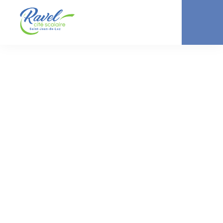
ACTUALITÉ //
LYCÉE
DIXIÈME
ANNIVERSAIRE et
41 VISITEURS
EUROPÉENS