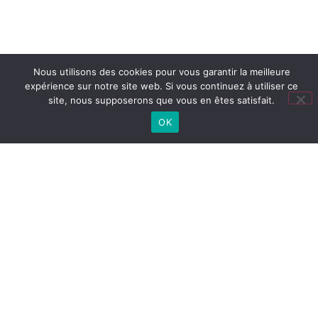
Nous utilisons des cookies pour vous garantir la meilleure
expérience sur notre site web. Si vous continuez à utiliser ce
site, nous supposerons que vous en êtes satisfait.
OK
TOUTES NOS ACTUS
Lien
utiles
LYCÉE
Cité
Lycée
Collège
CONNECTÉ
scolaire
(ENT)