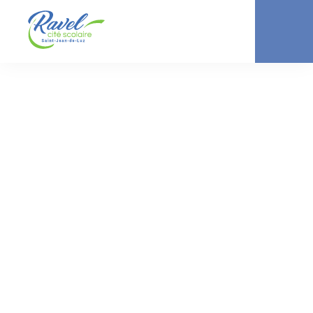
ACTUALITÉ //
COLLÈGE
Forum des
ingénieur(e)s 4èmes