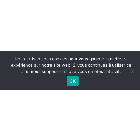
Nous utilisons des cookies pour vous garantir la meilleure
expérience sur notre site web. Si vous continuez à utiliser ce
site, nous supposerons que vous en êtes satisfait.
OK
Lien
utiles
LYCÉE
Cité
Lycée
Collège
CONNECTÉ
scolaire
(ENT)
PRONOTE
COLLÈGE