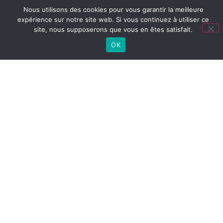
Nous utilisons des cookies pour vous garantir la meilleure
expérience sur notre site web. Si vous continuez à utiliser ce
TOUTES NOS ACTUS
site, nous supposerons que vous en êtes satisfait.
OK
Lien
utiles
LYCÉE
Cité
Lycée
Collège
CONNECTÉ
scolaire
(ENT)
PRONOTE
COLLÈGE
PRONOTE
LYCÉE