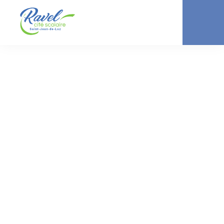
ACTUALITÉ //
LYCÉE
Remise des
diplômes du Bac
2025