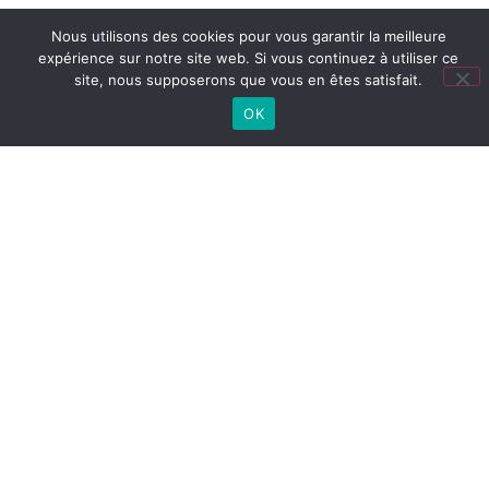
Nous utilisons des cookies pour vous garantir la meilleure
expérience sur notre site web. Si vous continuez à utiliser ce
site, nous supposerons que vous en êtes satisfait.
TOUTES NOS ACTUS
OK
Lien
utiles
LYCÉE
Cité
Lycée
Collège
CONNECTÉ
scolaire
(ENT)
PRONOTE
COLLÈGE
PRONOTE
LYCÉE