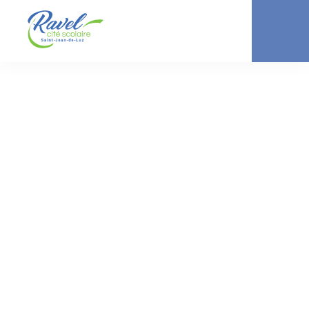
ACTUALITÉ //
COLLÈGE
Rencontre
découverte
multisports UNSS