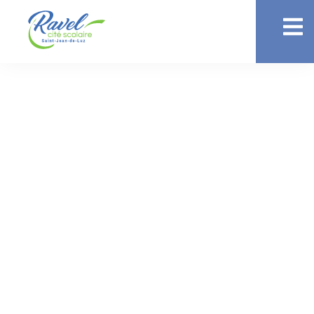
ACTUALITÉ //
COLLÈGE
Restitution des
manuels scolaires
Collège