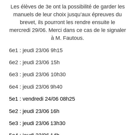
Les élèves de 3e ont la possibilité de garder les
manuels de leur choix jusqu’aux épreuves du
brevet, ils pourront les rendre ensuite le
mercredi 29/06. Merci dans ce cas de le signaler
à M. Fautous.
6e1 :
jeu
di 23/06
9
h
15
6e2 :
jeu
di 23/06
1
5
h
6e3 : jeudi 23/06 10h30
6e4 : jeudi 2
3
/0
6
9
h
4
0
5e1 :
vendre
di 24/0
6
08h
25
5e2 :
jeudi
23/0
6
16h
5e3 :
jeudi
23/0
6
13h30