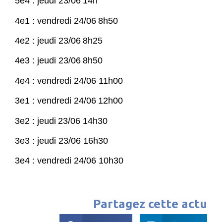
5e4 : jeudi 2
3
/0
6
14h
4e1 :
vendredi
24/0
6
8
h5
0
4e2 : jeudi 2
3
/0
6
8h25
4e3 : jeudi 2
3
/0
6
8h50
4e4 :
vendredi
24/0
6
11h00
3e1 :
vendre
di 24/0
6
1
2
h
0
0
3e2 :
jeudi
23/06 14h30
3e3 : jeudi 23/06 16h30
3e4 : vendredi 24/06 10h30
Partagez cette actu