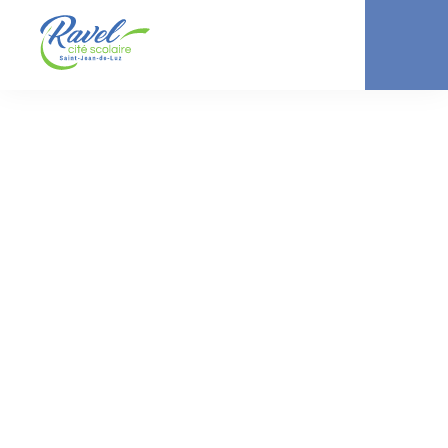
ACTUALITÉ //
COLLÈGE
Séjour d’intégration
6emes