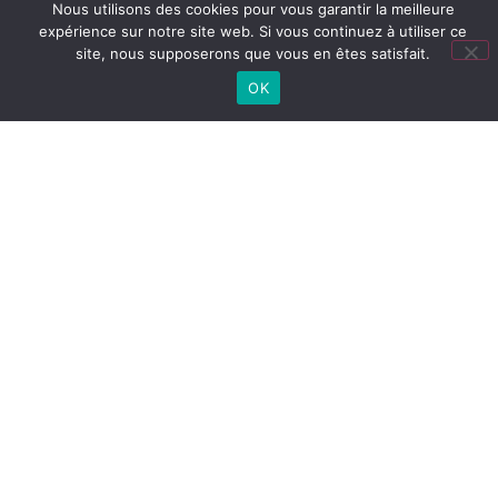
Nous utilisons des cookies pour vous garantir la meilleure
expérience sur notre site web. Si vous continuez à utiliser ce
TOUTES NOS ACTUS
site, nous supposerons que vous en êtes satisfait.
OK
Lien
utiles
LYCÉE
Cité
Lycée
Collège
CONNECTÉ
scolaire
(ENT)
PRONOTE
COLLÈGE
PRONOTE
LYCÉE
CONTACT