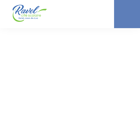
-
-
ACTUALITÉ //
CITÉ SCOLAIRE
COLLÈGE
LYCÉE
Sensibilisation des
familles et des
enfants au dispositif
Pass’Sport