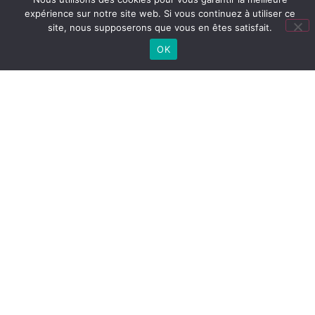
expérience sur notre site web. Si vous continuez à utiliser ce
site, nous supposerons que vous en êtes satisfait.
OK
Lien
utiles
LYCÉE
Cité
Lycée
Collège
CONNECTÉ
scolaire
(ENT)
PRONOTE
COLLÈGE
PRONOTE
LYCÉE
CONTACT