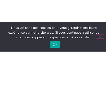
Nous utilisons des cookies pour vous garantir la meilleure
expérience sur notre site web. Si vous continuez à utiliser ce
site, nous supposerons que vous en êtes satisfait.
OK
Lien
utiles
LYCÉE
Cité
Lycée
Collège
CONNECTÉ
scolaire
(ENT)