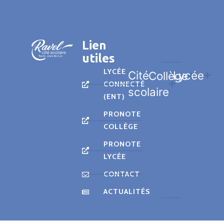
Lien
utiles
LYCÉE
Cité
Lycée
Collège
CONNECTÉ
scolaire
(ENT)
PRONOTE
COLLÈGE
PRONOTE
LYCÉE
CONTACT
ACTUALITÉS