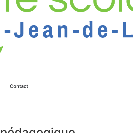
s
Contact
t pédagogique