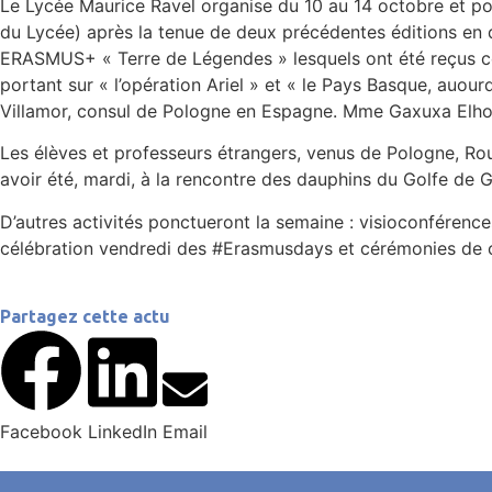
Le Lycée Maurice Ravel organise du 10 au 14 octobre et po
du Lycée) après la tenue de deux précédentes éditions en d
ERASMUS+ « Terre de Légendes » lesquels ont été reçus ce m
portant sur « l’opération Ariel » et « le Pays Basque, auo
Villamor, consul de Pologne en Espagne. Mme Gaxuxa Elhorg
Les élèves et professeurs étrangers, venus de Pologne, Rou
avoir été, mardi, à la rencontre des dauphins du Golfe de 
D’autres activités ponctueront la semaine : visioconfére
célébration vendredi des #Erasmusdays et cérémonies de c
Partagez cette actu
Facebook
LinkedIn
Email