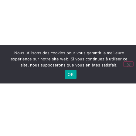
Nous utilisons des cookies pour vous garantir la meilleure
expérience sur notre site web. Si vous continuez à utiliser ce
site, nous supposerons que vous en êtes satisfait.
OK
TOUTES NOS ACTUS
Lien
utiles