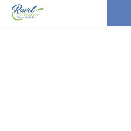
ACTUALITÉ //
COLLÈGE
Fresque Street Art