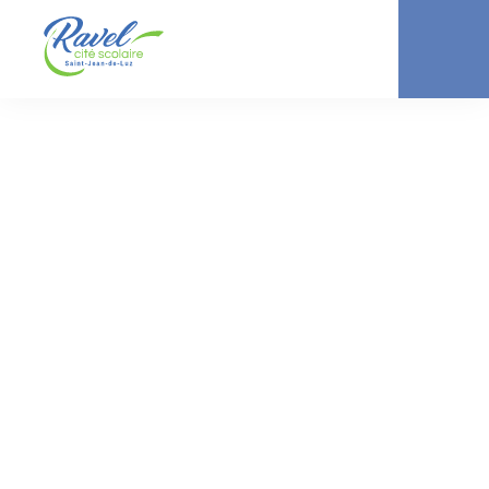
ACTUALITÉ //
COLLÈGE
Les coulisses du
bâtiment