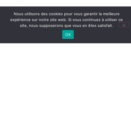
Nous utilisons des cookies pour vous garantir la meilleure
expérience sur notre site web. Si vous continuez à utiliser ce
site, nous supposerons que vous en êtes satisfait.
TOUTES NOS ACTUS
OK
Lien
utiles
LYCÉE
Cité
Lycée
Collège
CONNECTÉ
scolaire
(ENT)
PRONOTE
COLLÈGE
PRONOTE