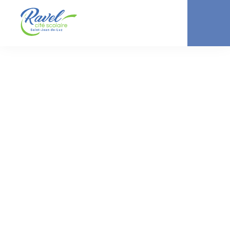
-
-
ACTUALITÉ //
CITÉ SCOLAIRE
COLLÈGE
LYCÉE
Organisation fin
d’année scolaire
2021-2022