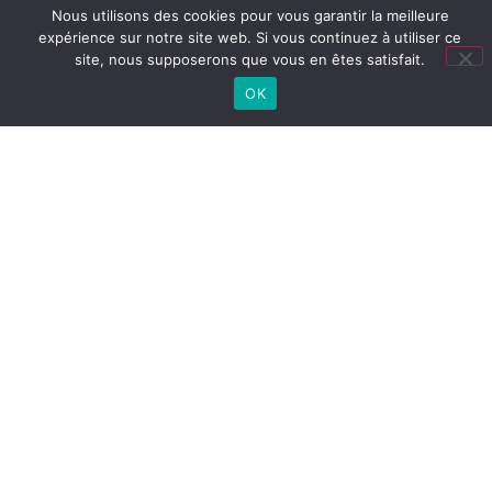
Nous utilisons des cookies pour vous garantir la meilleure
expérience sur notre site web. Si vous continuez à utiliser ce
TOUTES NOS ACTUS
site, nous supposerons que vous en êtes satisfait.
OK
Lien
utiles
LYCÉE
Cité
Lycée
Collège
CONNECTÉ
scolaire
(ENT)
PRONOTE
COLLÈGE
PRONOTE
LYCÉE