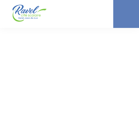
ACTUALITÉ //
COLLÈGE
Pêche à pied :
attention tenez-
vous bien !