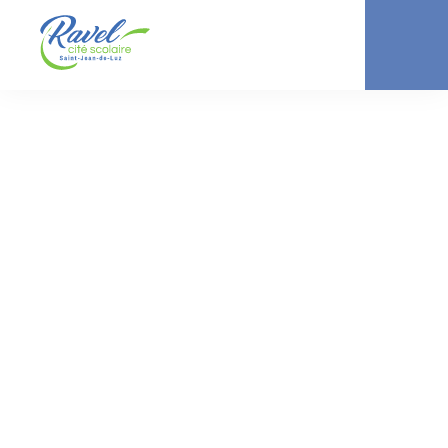
ACTUALITÉ //
COLLÈGE
Rencontre avec un
« frère des arbres »