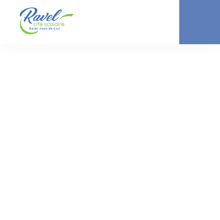
ACTUALITÉ //
COLLÈGE
Sortie à la Rhune