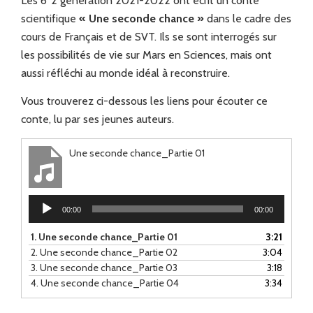
Les 6°2 génération 2021-2022 ont écrit un conte
scientifique
« Une seconde chance »
dans le cadre des
cours de Français et de SVT. Ils se sont interrogés sur
les possibilités de vie sur Mars en Sciences, mais ont
aussi réfléchi au monde idéal à reconstruire.
Vous trouverez ci-dessous les liens pour écouter ce
conte, lu par ses jeunes auteurs.
Une seconde chance_Partie 01
Lecteur
00:00
00:00
audio
1.
Une seconde chance_Partie 01
3:21
2.
Une seconde chance_Partie 02
3:04
3.
Une seconde chance_Partie 03
3:18
4.
Une seconde chance_Partie 04
3:34