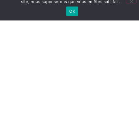
site, nous supposerons que vous en êtes satisfait.
OK
TOUTES NOS ACTUS
Lien
utiles
LYCÉE
Cité
Lycée
Collège
CONNECTÉ
scolaire
(ENT)
PRONOTE