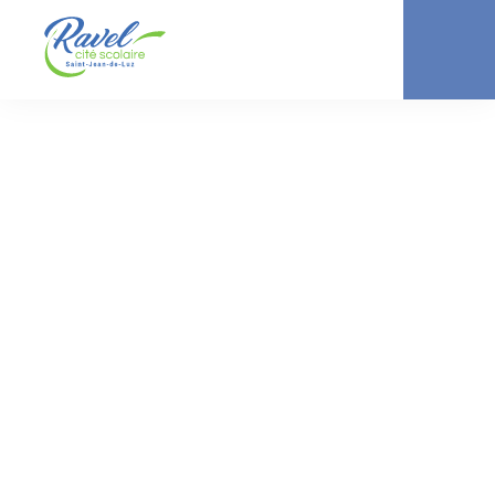
ACTUALITÉ //
COLLÈGE
L’égalité entre les
filles et les garçons,
à travers 10
stéréotypes