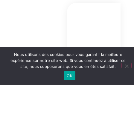
Nous utilisons des cookies pour vous garantir la meilleure
expérience sur notre site web. Si vous continuez à utiliser ce
site, nous supposerons que vous en êtes satisfait.
OK
Sortie à
Guernica
Section Euro
Espagnol et
LLCE
Espagnol
LIRE LA